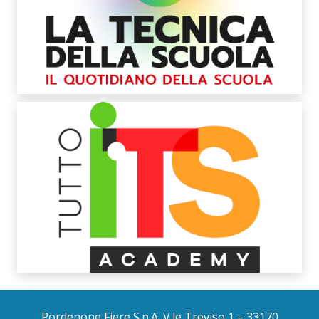
Pordenone Fiere S.p.A. V.le Treviso 1 – 33170