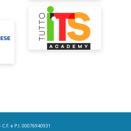
 C.F. e P.I. 00076940931