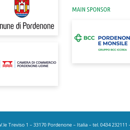
MAIN SPONSOR
V.le Treviso 1 – 33170 Pordenone – Italia – tel. 0434 232111 –