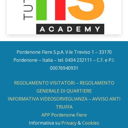
Pordenone Fiere S.p.A. V.le Treviso 1 – 33170
Pordenone – Italia – tel. 0434 232111 – C.F. e P.I.
00076940931
REGOLAMENTO VISITATORI
–
REGOLAMENTO
GENERALE DI QUARTIERE
INFORMATIVA VIDEOSORVEGLIANZA
–
AVVISO ANTI
TRUFFA
APP Pordenone Fiere
Informativa su
Privacy
&
Cookies