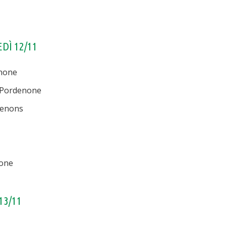
DÌ 12/11
enone
di Pordenone
rdenons
none
13/11