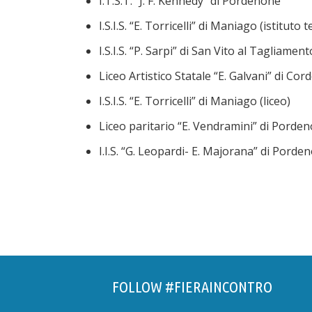
I.T.S.T. “J. F. Kennedy” di Pordenone
I.S.I.S. “E. Torricelli” di Maniago (istituto 
I.S.I.S. “P. Sarpi” di San Vito al Tagliament
Liceo Artistico Statale “E. Galvani” di Co
I.S.I.S. “E. Torricelli” di Maniago (liceo)
Liceo paritario “E. Vendramini” di Porde
I.I.S. “G. Leopardi- E. Majorana” di Porde
FOLLOW #FIERAINCONTRO