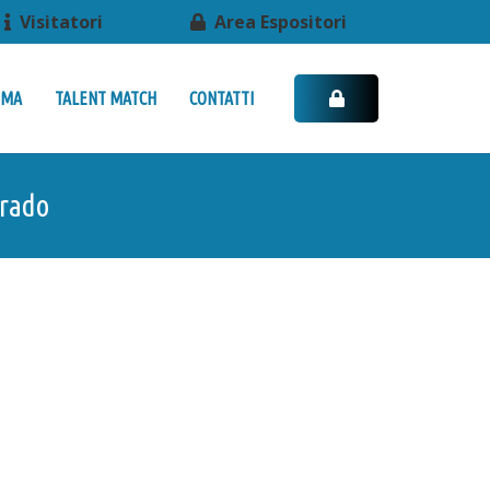
Visitatori
Area Espositori
MMA
TALENT MATCH
CONTATTI
grado