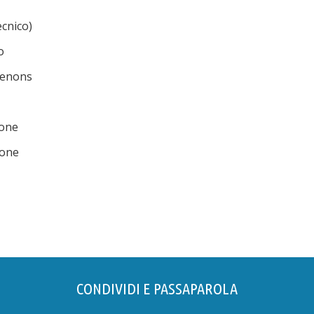
tecnico)
o
rdenons
none
none
CONDIVIDI E PASSAPAROLA