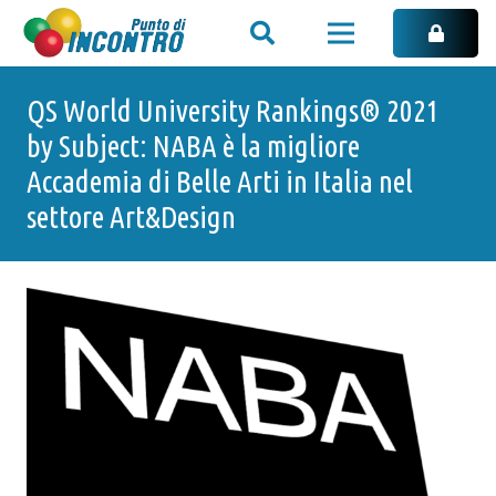
QS World University Rankings® 2021
by Subject: NABA è la migliore
Accademia di Belle Arti in Italia nel
settore Art&Design