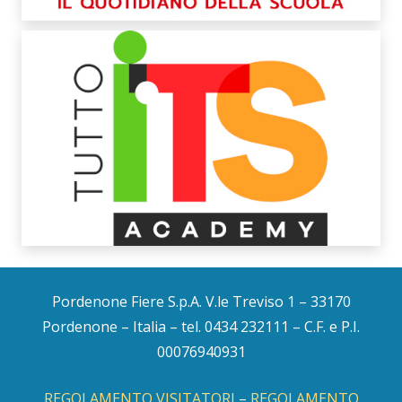
Pordenone Fiere S.p.A. V.le Treviso 1 – 33170
Pordenone – Italia – tel. 0434 232111 – C.F. e P.I.
00076940931
REGOLAMENTO VISITATORI
–
REGOLAMENTO