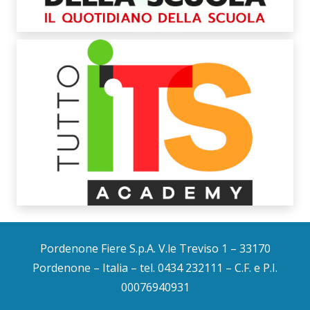
Pordenone Fiere S.p.A. V.le Treviso 1 – 33170
Pordenone – Italia – tel. 0434 232111 – C.F. e P.I.
00076940931