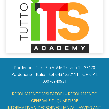
Pordenone Fiere S.p.A. V.le Treviso 1 – 33170
Pordenone – Italia – tel. 0434 232111 – C.F. e P.I.
00076940931
REGOLAMENTO VISITATORI
–
REGOLAMENTO
GENERALE DI QUARTIERE
INFORMATIVA VIDEOSORVEGLIANZA
–
AVVISO ANTI