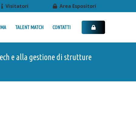
Visitatori
Area Espositori
MMA
TALENT MATCH
CONTATTI
ch e alla gestione di strutture