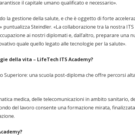
 garantisce il capitale umano qualificato e necessario».
o la gestione della salute, e che è oggetto di forte acceler
 puntualizza Steindler. «La collaborazione tra la nostra ITS 
ccupazione ai nostri diplomati e, dall’altro, preparare una n
ovativo quale quello legato alle tecnologie per la salute».
logie della vita – LifeTech ITS Academy?
o Superiore: una scuola post-diploma che offre percorsi alt
rmatica medica, delle telecomunicazioni in ambito sanitario, de
mondo del lavoro consente una formazione mirata, finalizzata
azione.
S Academy?