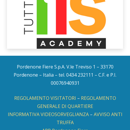
Pordenone Fiere S.p.A. V.le Treviso 1 – 33170
Pordenone – Italia – tel. 0434 232111 – C.F. e P.I.
00076940931
REGOLAMENTO VISITATORI
–
REGOLAMENTO
GENERALE DI QUARTIERE
INFORMATIVA VIDEOSORVEGLIANZA
–
AVVISO ANTI
TRUFFA