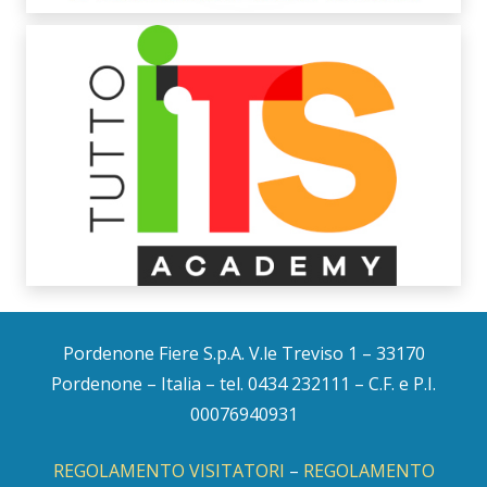
Pordenone Fiere S.p.A. V.le Treviso 1 – 33170
Pordenone – Italia – tel. 0434 232111 – C.F. e P.I.
00076940931
REGOLAMENTO VISITATORI
–
REGOLAMENTO