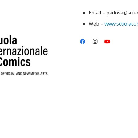
Email – padova@scuol
Web –
www.scuolacom