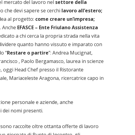
del mercato del lavoro nel
settore della
llo che devi sapere se cerchi
lavoro all’estero;
idea al progetto:
come creare un’impresa;
. Anche
EFASCE – Ente Friulano Assistenza
cato a chi cerca la propria strada nella vita
ondividere quanto hanno vissuto e imparato con
lo “
Restare o partire
”: Andrea Mucignat,
Francisco , Paolo Bergamasco, laurea in scienze
, oggi Head Chef presso il Ristorante
le, Mariaceleste Aragona, ricercatrice capo in
ezione personale e aziende, anche
i dei nomi presenti.
i sono raccolte oltre ottanta offerte di lavoro
due giornate di Punto di Incontro, gli