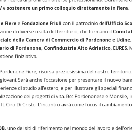
V
e
sostenere un primo colloquio direttamente in fiera
.
e Fiere
e
Fondazione Friuli
con il patrocinio dell’
Ufficio Sc
zione di diverse realtà del territorio, che formano il
Comita
ciale della Camera di Commercio di Pordenone e Udine,
rio di Pordenone, Confindustria Alto Adriatico, EURES
. 
stiene l’iniziativa.
 Pordenone Fiere, risorsa preziosissima del nostro territori
i giovani. Sarà anche l’occasione per presentare il nuovo ban
erienze di studio all’estero, e per illustrare gli speciali fin
lizzazione dei progetti di vita. Bcc Pordenonese e Monsile, in
ott. Ciro Di Cristo. L’incontro avrà come focus il cambiamen
OB
, uno dei siti di riferimento nel mondo del lavoro e dell’or