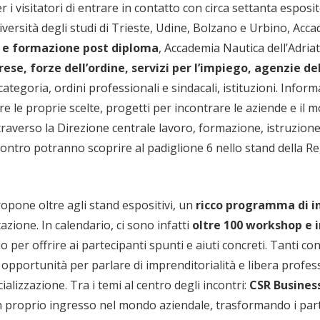
r i visitatori di entrare in contatto con circa settanta esposit
ersità degli studi di Trieste, Udine, Bolzano e Urbino, Accade
 e formazione post diploma
, Accademia Nautica dell’Adria
ese, forze dell’ordine, servizi per l’impiego, agenzie de
goria, ordini professionali e sindacali, istituzioni. Informa
e le proprie scelte, progetti per incontrare le aziende e il mo
ttraverso la Direzione centrale lavoro, formazione, istruzione
Incontro potranno scoprire al padiglione 6 nello stand della 
ropone oltre agli stand espositivi, un
ricco programma di i
azione. In calendario, ci sono infatti
oltre 100 workshop
e i
o per offrire ai partecipanti spunti e aiuti concreti. Tanti co
 opportunità per parlare di imprenditorialità e libera profe
ializzazione. Tra i temi al centro degli incontri:
CSR Busine
n proprio ingresso nel mondo aziendale, trasformando i parte