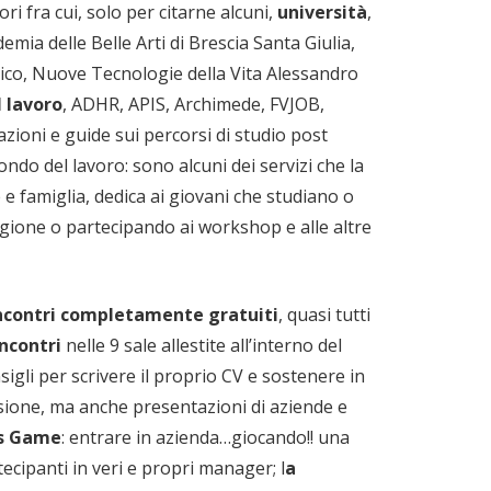
ori fra cui, solo per citarne alcuni,
università
,
mia delle Belle Arti di Brescia Santa Giulia,
tico, Nuove Tecnologie della Vita Alessandro
l lavoro
, ADHR, APIS, Archimede, FVJOB,
zioni e guide sui percorsi di studio post
ndo del lavoro: sono alcuni dei servizi che la
 e famiglia, dedica ai giovani che studiano o
Regione o partecipando ai workshop e alle altre
ncontri completamente gratuiti
, quasi tutti
ncontri
nelle 9 sale allestite all’interno del
nsigli per scrivere il proprio CV e sostenere in
ssione, ma anche presentazioni di aziende e
ss Game
: entrare in azienda…giocando!! una
cipanti in veri e propri manager; l
a