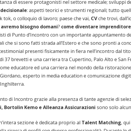
rtanza di essere protagonisti nel settore medicale; sviluppi 
 decisionale
: aspetti teorici e strumenti regionali; tutto que
tik tok, o colloquio di lavoro; paese che vai,
CV
che trovi, dall’
e avremo bisogno domani
?
come diventare imprenditore
isti di Punto d’Incontro con un importante appuntamento dedi
ali che si sono fatti strada all’Estero e che sono pronti a c
 testimonial presenti fisicamente in fiera nell’incontro dal tito
di 37 brevetti e una carriera tra Cupertino, Palo Alto e San 
 come educatore ed una carriera nel mondo della ristorazione
Giordano, esperto in media education e comunicazione digita
 Inghilterra.
to di Incontro grazie alla presenza di tante agenzie di sel
, Bortolin Kemo e Alleanza Assicurazioni
sono solo alcun
n’intera sezione è dedicata proprio al
Talent Matching
, qu
alla ricerca di profili con diverse professionalità. Durante le 