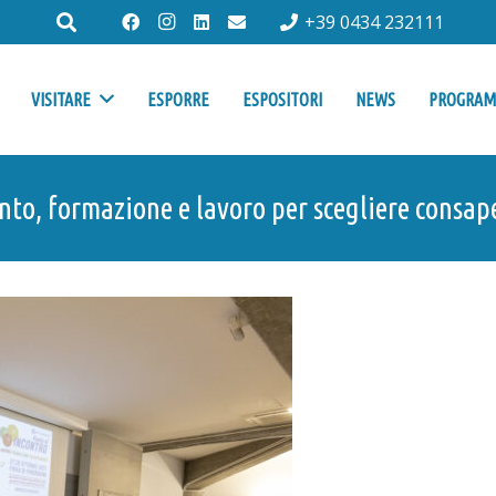
+39 0434 232111
VISITARE
ESPORRE
ESPOSITORI
NEWS
PROGRA
to, formazione e lavoro per scegliere consap