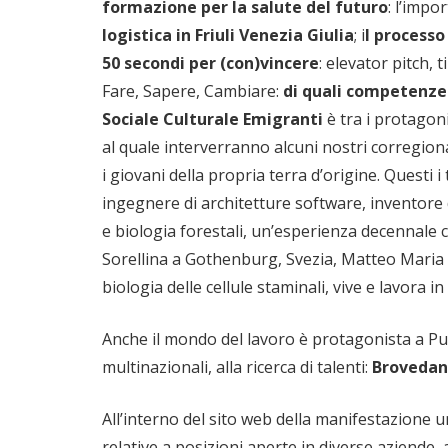
formazione per la salute del futuro
: l’impo
logistica in Friuli Venezia Giulia
; i
l processo
50 secondi per (con)vincere
: elevator pitch, 
Fare, Sapere, Cambiare:
di quali competenz
Sociale Culturale Emigranti
è tra i protagon
al quale interverranno alcuni nostri corregion
i giovani della propria terra d’origine. Questi i
ingegnere di architetture software, inventore 
e biologia forestali, un’esperienza decennale
Sorellina a Gothenburg, Svezia, Matteo Maria 
biologia delle cellule staminali, vive e lavora in
Anche il mondo del lavoro è protagonista a Pun
multinazionali, alla ricerca di talenti:
Brovedani
All’interno del sito web della manifestazione u
relative a posizioni aperte in diverse aziende, 