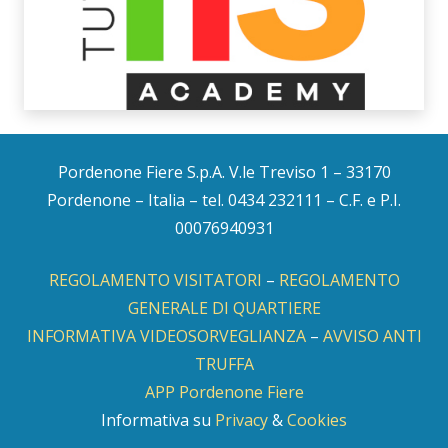
Pordenone Fiere S.p.A. V.le Treviso 1 – 33170
Pordenone – Italia – tel. 0434 232111 – C.F. e P.I.
00076940931
REGOLAMENTO VISITATORI
–
REGOLAMENTO
GENERALE DI QUARTIERE
INFORMATIVA VIDEOSORVEGLIANZA
–
AVVISO ANTI
TRUFFA
APP Pordenone Fiere
Informativa su
Privacy
&
Cookies